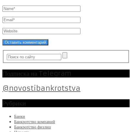
Подписка на Telegram
@novostibankrotstva
Рубрики
Банки
Банкротство компаний
Банкротство физлиц