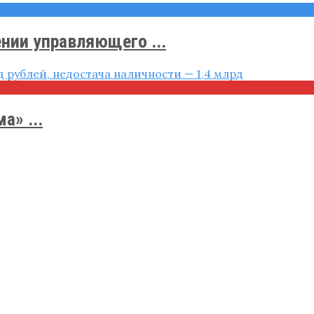
нии управляющего ...
а» ...