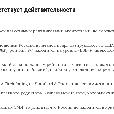
етствует действительности
ен известными рейтинговыми агентствами, не соответ
тношении России: в начале января базирующееся в США 
 (S&P), рейтинг РФ находится на уровне «BBB-», явля
похожий спад по данным рейтинговых агентств вызвал 
о в ситуации с Россией, наоборот, отношение скорее 
 Fitch Ratings и Standard & Poor’s так пессимистичны
, главного редактора Business New Europe, который сч
адных СМИ, то увидите, что Россия не находится в криз