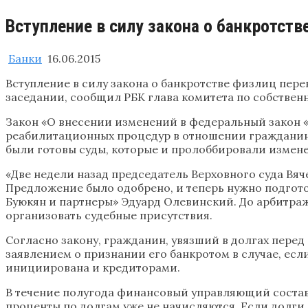
Вступление в силу закона о банкротств
Банки
16.06.2015
Вступление в силу закона о банкротстве физлиц перен
заседании, сообщил РБК глава комитета по собственн
Закон «О внесении изменений в федеральный закон «
реабилитационных процедур в отношении гражданина-
были готовы суды, которые и пролоббировали измен
«Две недели назад председатель Верховного суда Вяч
Предложение было одобрено, и теперь нужно подгото
Буюкян и партнеры» Эдуард Олевинский. До арбитраж
организовать судебные присутствия.
Согласно закону, гражданин, увязший в долгах перед 
заявлением о признании его банкротом в случае, если
инициирована и кредиторами.
В течение полугода финансовый управляющий составл
проценты по долгам уже не начисляются. Если долги 