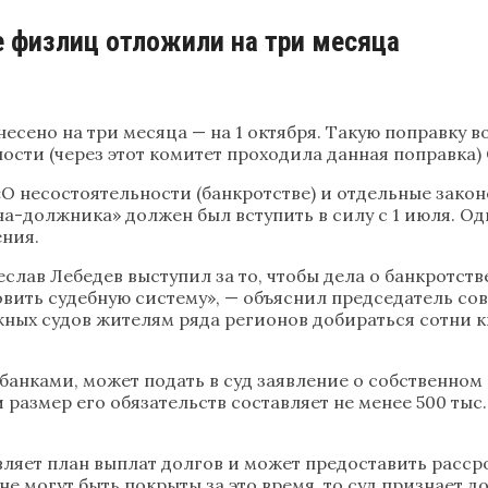
е физлиц отложили на три месяца
есено на три месяца — на 1 октября. Такую поправку в
ости (через этот комитет проходила данная поправка)
О несостоятельности (банкротстве) и отдельные закон
должника» должен был вступить в силу с 1 июля. Одна
ения.
еслав Лебедев выступил за то, чтобы дела о банкротс
вить судебную систему», — объяснил председатель со
ных судов жителям ряда регионов добираться сотни к
банками, может подать в суд заявление о собственном 
 размер его обязательств составляет не менее 500 тыс
яет план выплат долгов и может предоставить рассроч
не могут быть покрыты за это время, то суд признает 