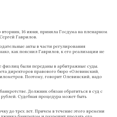
о вторник, 16 июня, приняла Госдума на пленарном
 Сергей Гаврилов.
одательные акты в части регулирования
ко, как пояснил Гаврилов, к его реализации не
тве физлиц были переданы в арбитражные суды.
вета директоров правового бюро «Олевинский,
илометров. Поэтому, говорит Олевинский, надо
банкротстве. Должник обязан обратиться в суд с
. рублей. Судебная процедура может быть
ку до трех лет. Причем в течение этого времени
должника банкротом и разрешит продать его