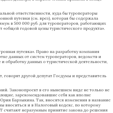
льной ответственности, куда бы туроператоры
онной путевки (см. врез), которая бы содержала
мум в 500 000 руб. для туроператоров, работающих
) от «общей годовой цены туристического продукта».
ронная путевка». Право на разработку компания
тке данных от систем туроператоров, ведомств и
 и обработку данных о туристической деятельности,
т, говорят другой депутат Госдумы и представитель
ий. Законопроект в его нынешнем виде не только не
вующие, зарекомендовавшие себя как вполне
Юрия Барзыкина. Так, вносятся изменения в название
ы вноситься и в Налоговый кодекс, по которому
СТ считают неразумным принятие закона до решения