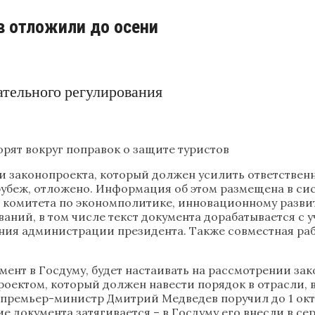
в отложили до осени
ательного регулирования
орят вокруг поправок о защите туристов
и законопроекта, который должен усилить ответствен
убеж, отложено. Информация об этом размещена в си
ь комитета по экономполитике, инновационному разви
аний, в том числе текст документа дорабатывается с 
ния администрации президента. Также совместная раб
мент в Госдуму, будет настаивать на рассмотрении за
оектом, который должен навести порядок в отрасли, ве
. премьер-министр Дмитрий Медведев поручил до 1 октя
 документа затягивается – в Госдуму его внесли в се