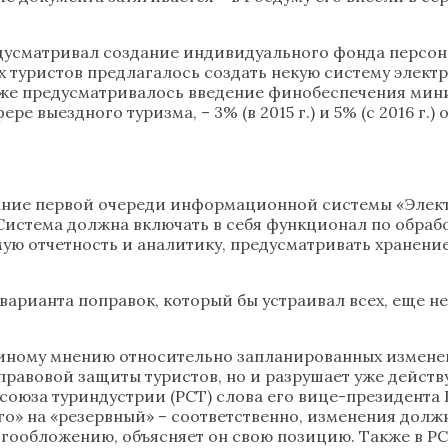
дусматривал создание индивидуального фонда персона
ех туристов предлагалось создать некую систему электр
акже предусматривалось введение финобеспечения мини
е выездного туризма, – 3% (в 2015 г.) и 5% (с 2016 г.
здание первой очереди информационной системы «Элект
Система должна включать в себя функционал по обрабо
ую отчетность и аналитику, предусматривать хранение
варианта поправок, который бы устраивал всех, еще не
диному мнению относительно запланированных изменен
правовой защиты туристов, но и разрушает уже дейст
оюза туриндустрии (РСТ) слова его вице-президента 
» на «резервный» – соответственно, изменения должн
гообложению, объясняет он свою позицию. Также в Р