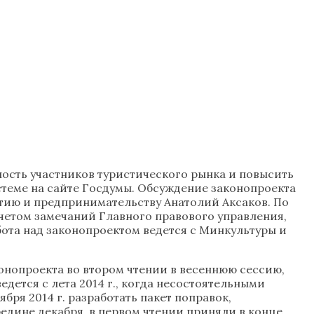
ность участников туристического рынка и повысить
стеме на сайте Госдумы. Обсуждение законопроекта
тию и предпринимательству Анатолий Аксаков. По
учетом замечаний Главного правового управления,
ота над законопроектом ведется с Минкультуры и
конопроекта во втором чтении в весеннюю сессию,
дется с лета 2014 г., когда несостоятельными
бря 2014 г. разработать пакет поправок,
редине декабря, в первом чтении приняли в конце