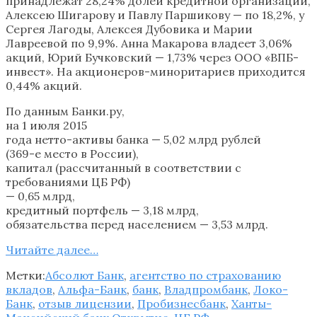
принадлежат 28,24% долей кредитной организации,
Алексею Шигарову и Павлу Паршикову — по 18,2%, у
Сергея Лагоды, Алексея Дубовика и Марии
Лавреевой по 9,9%. Анна Макарова владеет 3,06%
акций, Юрий Бучковский — 1,73% через ООО «ВПБ-
инвест». На акционеров-миноритариев приходится
0,44% акций.
По данным Банки.ру,
на 1 июля 2015
года нетто-активы банка — 5,02 млрд рублей
(369-е место в России),
капитал (рассчитанный в соответствии с
требованиями ЦБ РФ)
— 0,65 млрд,
кредитный портфель — 3,18 млрд,
обязательства перед населением — 3,53 млрд.
Читайте далее…
Метки:
Абсолют Банк
,
агентство по страхованию
вкладов
,
Альфа-Банк
,
банк
,
Владпромбанк
,
Локо-
Банк
,
отзыв лицензии
,
Пробизнесбанк
,
Ханты-