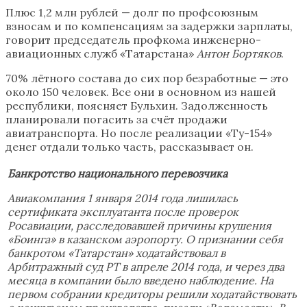
Плюс 1,2 млн рублей — долг по профсоюзным
взносам и по компенсациям за задержки зарплаты,
говорит председатель профкома инженерно-
авиационных служб «Татарстана»
Антон Бортяков
.
70% лётного состава до сих пор безработные — это
около 150 человек. Все они в основном из нашей
республики, поясняет Бульхин. Задолженность
планировали погасить за счёт продажи
авиатранспорта. Но после реализации «Ту-154»
денег отдали только часть, рассказывает он.
Банкротство национального перевозчика
Авиакомпания 1
января 2014 года лишилась
сертификата эксплуатанта после проверок
Росавиации, расследовавшей причины крушения
«Боинга» в казанском аэропорту.
О признании себя
банкротом «Татарстан» ходатайствовал в
Арбитражный суд РТ в апреле 2014 года, и через два
месяца в компании было введено наблюдение. На
первом собрании кредиторы решили ходатайствовать