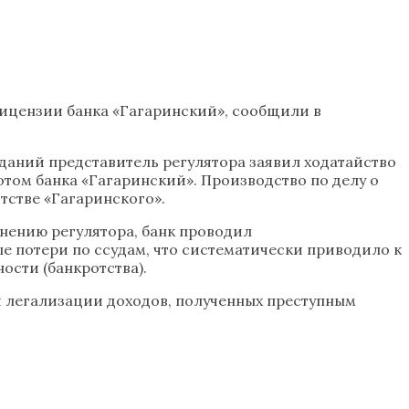
цензии банка «Гагаринский», сообщили в
еданий представитель регулятора заявил ходатайство
отом банка «Гагаринский». Производство по делу о
тстве «Гагаринского».
мнению регулятора, банк проводил
е потери по ссудам, что систематически приводило к
сти (банкротства).
я легализации доходов, полученных преступным