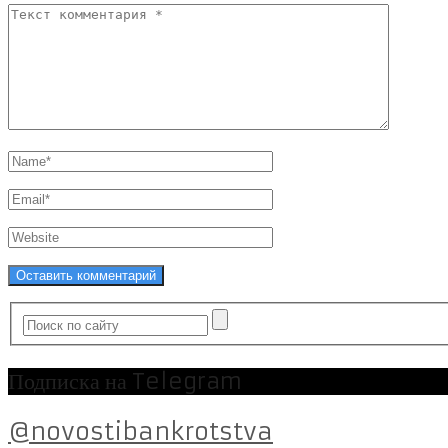
Подписка на Telegram
@novostibankrotstva