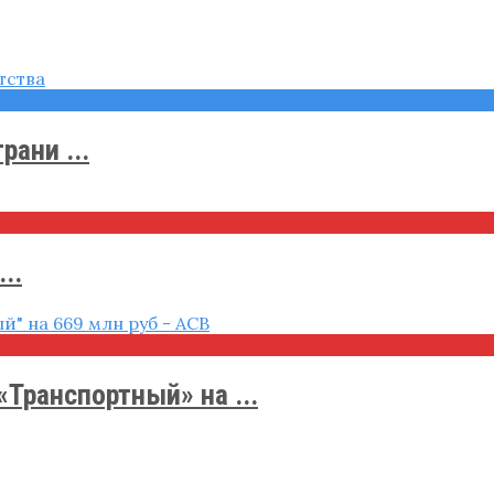
ани ...
..
Транспортный» на ...