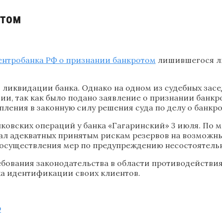
отом
ентробанка РФ о признании банкротом
лишившегося ли
й ликвидации банка. Однако на одном из судебных зас
ии, так как было подано заявление о признании банкр
ления в законную силу решения суда по делу о банкро
ковских операций у банка «Гагаринский» 3 июля. По 
л адекватных принятым рискам резервов на возможны
осуществления мер по предупреждению несостоятельно
ебования законодательства в области противодействи
ка идентификации своих клиентов.
Ф