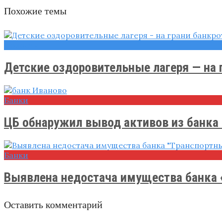
Похожие темы
Новости
Детские оздоровительные лагеря — на гр
Банки
ЦБ обнаружил вывод активов из банка .
Банки
Выявлена недостача имущества банка «
Оставить комментарий