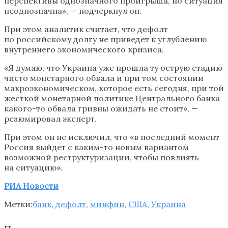
перспективы однозначного проигрыша, но ситуация
неоднозначна», — подчеркнул он.
При этом аналитик считает, что дефолт
по российскому долгу не приведет к углублению
внутреннего экономического кризиса.
«Я думаю, что Украина уже прошла ту острую стадию
чисто монетарного обвала и при том состоянии
макроэкономическом, которое есть сегодня, при той
жесткой монетарной политике Центрального банка
какого-то обвала гривны ожидать не стоит», —
резюмировал эксперт.
При этом он не исключил, что «в последний момент
Россия выйдет с каким-то новым вариантом
возможной реструктуризации, чтобы повлиять
на ситуацию».
РИА Новости
Метки:
банк
,
дефолт
,
минфин
,
США
,
Украина