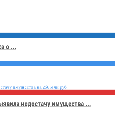
 о ...
ыявила недостачу имущества ...