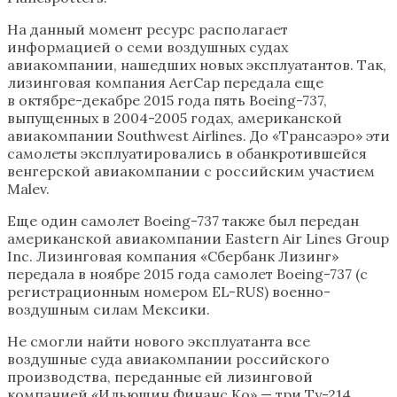
На данный момент ресурс располагает
информацией о семи воздушных судах
авиакомпании, нашедших новых эксплуатантов. Так,
лизинговая компания AerCap передала еще
в октябре-декабре 2015 года пять Boeing-737,
выпущенных в 2004-2005 годах, американской
авиакомпании Southwest Airlines. До «Трансаэро» эти
самолеты эксплуатировались в обанкротившейся
венгерской авиакомпании с российским участием
Malev.
Еще один самолет Boeing-737 также был передан
американской авиакомпании Eastern Air Lines Group
Inc. Лизинговая компания «Сбербанк Лизинг»
передала в ноябре 2015 года самолет Boeing-737 (с
регистрационным номером EL-RUS) военно-
воздушным силам Мексики.
Не смогли найти нового эксплуатанта все
воздушные суда авиакомпании российского
производства, переданные ей лизинговой
компанией «Ильюшин Финанс Ко» — три Ту-214