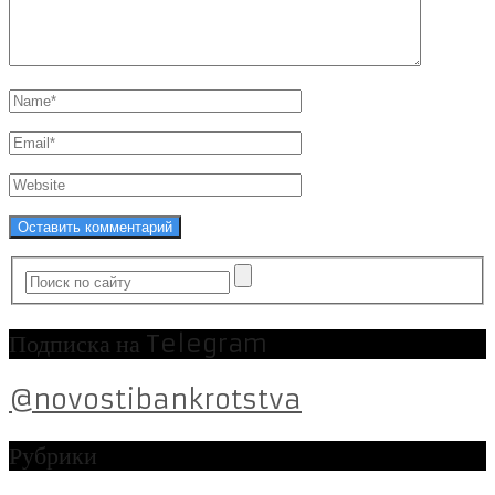
Подписка на Telegram
@novostibankrotstva
Рубрики