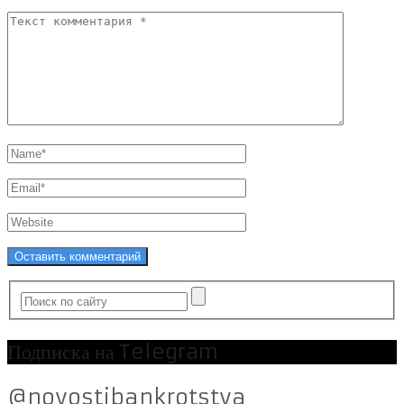
Подписка на Telegram
@novostibankrotstva