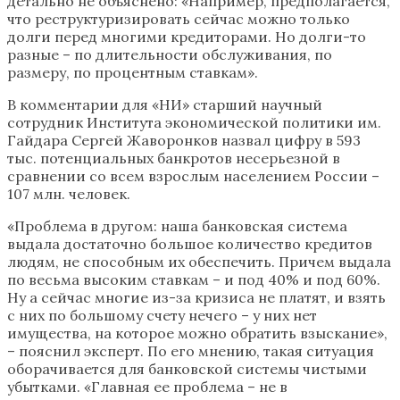
детально не объяснено: «Например, предполагается,
что реструктуризировать сейчас можно только
долги перед многими кредиторами. Но долги-то
разные – по длительности обслуживания, по
размеру, по процентным ставкам».
В комментарии для «НИ» старший научный
сотрудник Института экономической политики им.
Гайдара Сергей Жаворонков назвал цифру в 593
тыс. потенциальных банкротов несерьезной в
сравнении со всем взрослым населением России –
107 млн. человек.
«Проблема в другом: наша банковская система
выдала достаточно большое количество кредитов
людям, не способным их обеспечить. Причем выдала
по весьма высоким ставкам – и под 40% и под 60%.
Ну а сейчас многие из-за кризиса не платят, и взять
с них по большому счету нечего – у них нет
имущества, на которое можно обратить взыскание»,
– пояснил эксперт. По его мнению, такая ситуация
оборачивается для банковской системы чистыми
убытками. «Главная ее проблема – не в