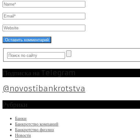
Подписка на Telegram
@novostibankrotstva
Рубрики
Банки
Банкротство компаний
Банкротство физлиц
Новости