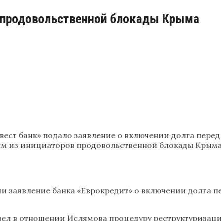
ра продовольственной блокады Крыма
вест банк» подало заявление о включении долга перед 
им из инициаторов продовольственной блокады Крыма
и заявление банка «Еврокредит» о включении долга пе
вел в отношении Ислямова процедуру реструктуризаци