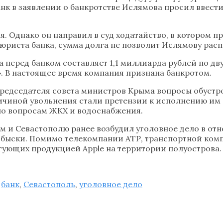
нк в заявлении о банкротстве Ислямова просил ввест
я. Однако он направил в суд ходатайство, в котором п
юриста банка, сумма долга не позволит Ислямову расп
ва перед банком составляет 1,1 миллиарда рублей по д
. В настоящее время компания признана банкротом.
редседателя совета министров Крыма вопросы обустр
ричиной увольнения стали претензии к исполнению им 
по вопросам ЖКХ и водоснабжения.
 и Севастополю ранее возбудил уголовное дело в отно
обыски. Помимо телекомпании АТР, транспортной ком
ргующих продукцией Apple на территории полуострова.
,
банк
,
Севастополь
,
уголовное дело