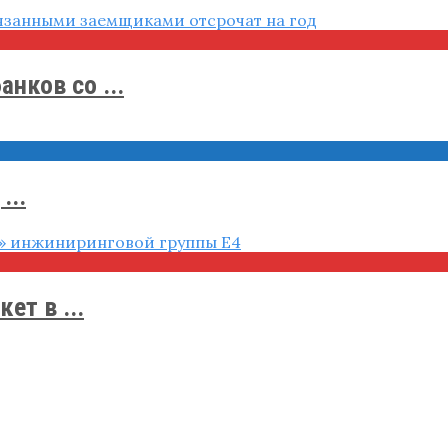
нков со ...
...
ет в ...