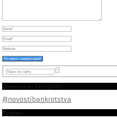
Подписка на Telegram
@novostibankrotstva
Рубрики