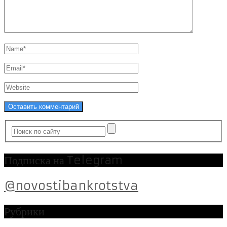
Подписка на Telegram
@novostibankrotstva
Рубрики