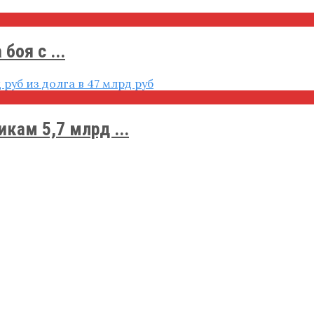
боя с ...
кам 5,7 млрд ...