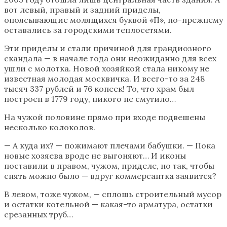
вот левый, правый и задний приделы,
опоясывающие молящихся буквой «П», по-прежнему
оставались за городскими теплосетями.
Эти приделы и стали причиной для грандиозного
скандала — в начале года они неожиданно для всех
ушли с молотка. Новой хозяйкой стала никому не
известная молодая москвичка. И всего-то за 248
тысяч 337 рублей и 76 копеек! То, что храм был
построен в 1779 году, никого не смутило…
На чужой половине прямо при входе подвешены
несколько колоколов.
— А куда их? — пожимают плечами бабушки. — Пока
новые хозяева вроде не выгоняют… И иконы
поставили в правом, чужом, приделе, но так, чтобы
снять можно было — вдруг коммерсантка заявится?
В левом, тоже чужом, — сплошь строительный мусор
и остатки котельной — какая-то арматура, остатки
срезанных труб…