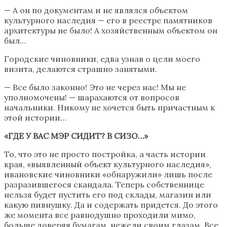
— А он по документам и не являлся объектом
культурного наследия — его в реестре памятников
архитектуры не было! А хозяйственным объектом он
был…
Городские чиновники, едва узнав о цели моего
визита, делаются страшно занятыми.
— Все было законно! Это не через нас! Мы не
уполномочены! — шарахаются от вопросов
начальники. Никому не хочется быть причастным к
этой истории…
«ГДЕ У ВАС МЭР СИДИТ? В СИЗО…»
То, что это не просто постройка, а часть истории
края, «выявленный объект культурного наследия»,
ивановские чиновники «обнаружили» лишь после
разразившегося скандала. Теперь собственнице
нельзя будет пустить его под склады, магазин или
какую пивнушку. Да и содержать придется. До этого
же момента все равнодушно проходили мимо,
больше доверяя бумагам, нежели своим глазам. Все