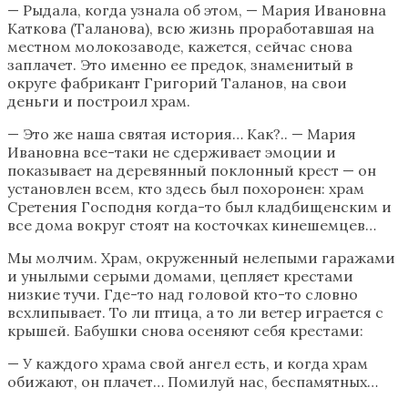
— Рыдала, когда узнала об этом, — Мария Ивановна
Каткова (Таланова), всю жизнь проработавшая на
местном молокозаводе, кажется, сейчас снова
заплачет. Это именно ее предок, знаменитый в
округе фабрикант Григорий Таланов, на свои
деньги и построил храм.
— Это же наша святая история… Как?.. — Мария
Ивановна все-таки не сдерживает эмоции и
показывает на деревянный поклонный крест — он
установлен всем, кто здесь был похоронен: храм
Сретения Господня когда-то был кладбищенским и
все дома вокруг стоят на косточках кинешемцев…
Мы молчим. Храм, окруженный нелепыми гаражами
и унылыми серыми домами, цепляет крестами
низкие тучи. Где-то над головой кто-то словно
всхлипывает. То ли птица, а то ли ветер играется с
крышей. Бабушки снова осеняют себя крестами:
— У каждого храма свой ангел есть, и когда храм
обижают, он плачет… Помилуй нас, беспамятных…