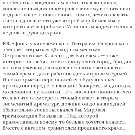
пообещать священникам помогать в вопросах,
«посвященных духовно-нравственному воспитанию
подрастающего поколения». Помог, нечего сказать…
Листаю дальше: это уже второй мэр Кинешмы, у
которого из-за проблем с Уголовным кодексом так и
не дошли руки до храма…
P.S.
Афиша у кинешемского Театра им. Островского
обещает открыться «Доходным местом»
Островского же. Классик для Кинешмы — тоже
история: он любил этот старорусский город, бродил
по этим улочкам, заходил поставить свечки в тот
самый храм и даже работал здесь мировым судьей.
И некоторые из персонажей его будущих пьес
проходили перед его глазами: банкроты, мздоимцы,
мошенники, сутяжники… И я внезапно понимаю, что
только что отсмотрел готовый сюжет, которым
знаменитый драматург, доживи он до наших дней,
обязательно воспользовался бы. Мировая
трагикомедия бы вышла!.. Над которой
православным почему-то больше хочется плакать.
Вместе с ангелом-хранителем проданного храма…