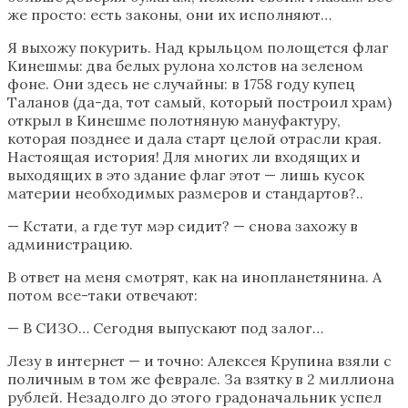
же просто: есть законы, они их исполняют…
Я выхожу покурить. Над крыльцом полощется флаг
Кинешмы: два
белых
рулона холстов на зеленом
фоне. Они здесь не случайны: в 1758 году купец
Таланов (да-да, тот самый, который построил храм)
открыл в Кинешме полотняную мануфактуру,
которая позднее и дала старт целой отрасли края.
Настоящая история! Для многих ли входящих и
выходящих в это здание флаг этот — лишь кусок
материи необходимых размеров и стандартов?..
— Кстати, а где тут мэр сидит? — снова захожу в
администрацию.
В ответ на меня смотрят, как на инопланетянина. А
потом все-таки отвечают:
— В СИЗО… Сегодня выпускают под залог…
Лезу в интернет — и точно: Алексея Крупина взяли с
поличным в том же феврале. За взятку в 2 миллиона
рублей. Незадолго до этого градоначальник успел