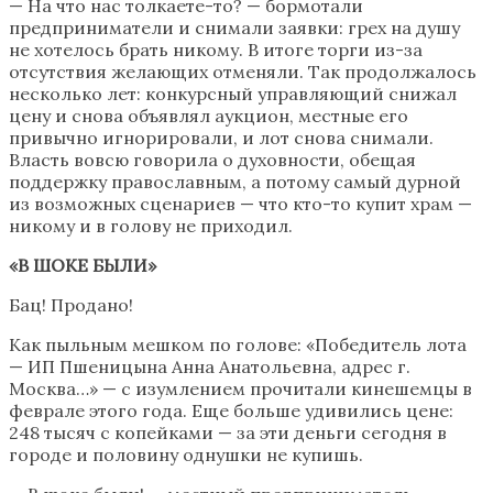
— На что нас толкаете-то? — бормотали
предприниматели и снимали заявки: грех на душу
не хотелось брать никому. В итоге торги из-за
отсутствия желающих отменяли. Так продолжалось
несколько лет: конкурсный управляющий снижал
цену и снова объявлял аукцион, местные его
привычно игнорировали, и лот снова снимали.
Власть вовсю говорила о духовности, обещая
поддержку православным, а потому самый дурной
из возможных сценариев — что кто-то купит храм —
никому и в голову не приходил.
«В ШОКЕ БЫЛИ»
Бац! Продано!
Как пыльным мешком по голове: «Победитель лота
— ИП
Пшеницына
Анна Анатольевна, адрес г.
Москва
…» — с изумлением прочитали
кинешемцы
в
феврале этого года. Еще больше удивились цене:
248 тысяч с копейками — за эти деньги сегодня в
городе и половину однушки не купишь.