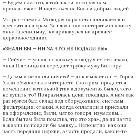
— Будем служить в той части, которая нам
принадлежит. И надеяться на Бога и добрых людей…
Мы расстаемся. Молодая
пара
останавливается и
крестится на храм. За глаза они костерят москвичку
Анну Пшеницыну, позарившуюся на древнее
церковное здание.
«ЗНАЛИ БЫ — НИ ЗА ЧТО НЕ ПОДАЛИ БЫ»
— Сейчас, — узнав, по какому поводу я ее отвлекаю,
Анна Пшеницына передает трубку мужу Виктору.
— Да мы и не знали ничего! — доказывает он. — Торги
были объявлены в интернете. Смотрим, продается
помещение котельной (так в документах было), чего
не купить-то? Понравилась цена, площадь. А нам как
раз нужен был склад под оборудование, системы
фильтрации, станки. А когда оплатили и приехали
на оформление, были, мягко говоря, изумлены…
Если бы там была пометка, что это храм, да ни за что
в жизни не подали бы заявку… Непонятно, как они
часть передали церкви, а часть продали, какой-то