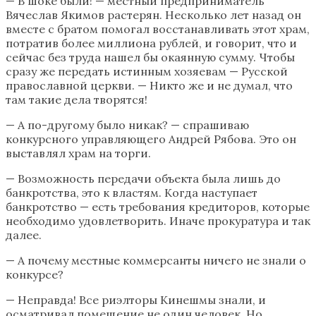
— В шоке были! — местный предприниматель
Вячеслав Якимов растерян. Несколько лет назад он
вместе с братом помогал восстанавливать этот храм,
потратив более миллиона рублей, и говорит, что и
сейчас без труда нашел бы окаянную сумму. Чтобы
сразу же передать истинным хозяевам — Русской
православной церкви. — Никто же и не думал, что
там такие дела творятся!
— А по-другому было никак? — спрашиваю
конкурсного управляющего Андрей
Рябова
. Это он
выставлял храм на торги.
— Возможность передачи объекта была лишь до
банкротства, это к властям. Когда наступает
банкротство — есть требования кредиторов, которые
необходимо удовлетворить. Иначе прокуратура и так
далее.
— А почему местные коммерсанты ничего не знали о
конкурсе?
— Неправда! Все риэлторы Кинешмы знали, и
осматривал помещение не один человек. Но