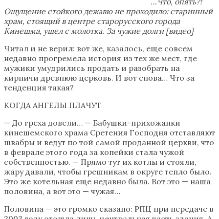
…Что, опять?!
Ощущение стойкого дежавю не проходило: старинный
храм, стоящий в центре старорусского города
Кинешма, ушел с молотка. За чужие долги [видео]
Читал и не верил: вот же, казалось, еще совсем
недавно прогремела история из тех же мест, где
мужики умудрились продать и разобрать на
кирпичи древнюю церковь. И вот снова… Что за
тенденция такая?
КОГДА АНГЕЛЫ ПЛАЧУТ
— До греха довели… — Бабушки-прихожанки
кинешемского храма Сретения Господня отставляют
швабры и ведут по той самой проданной церкви, что
в феврале этого года за копейки стала чужой
собственностью. — Прямо тут их котлы и стояли,
жару давали, чтобы грешникам в округе тепло было.
Это же котельная еще недавно была. Вот это — наша
половина, а вот это — чужая…
Половина — это громко сказано: РПЦ при передаче в
2003 году отошла лишь центральная часть здания. А