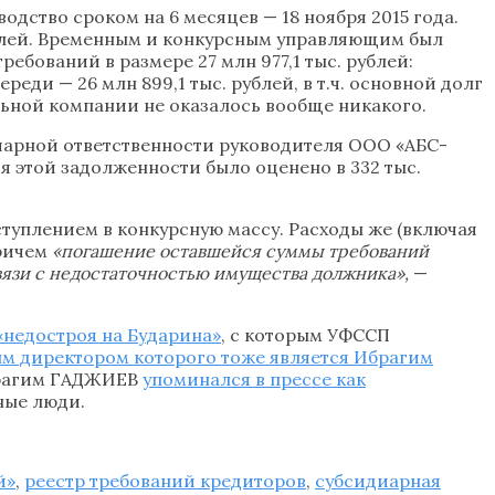
дство сроком на 6 месяцев — 18 ноября 2015 года.
ублей. Временным и конкурсным управляющим был
ебований в размере 27 млн 977,1 тыс. рублей:
еди — 26 млн 899,1 тыс. рублей, в т.ч. основной долг
ительной компании не оказалось вообще никакого.
диарной ответственности руководителя ООО «АБС-
ия этой задолженности было оценено в 332 тыс.
туплением в конкурсную массу. Расходы же (включая
причем
«погашение оставшейся суммы требований
вязи с недостаточностью имущества должника»,
—
«недостроя на Бударина»
, с которым УФССП
ым директором которого тоже является Ибрагим
брагим ГАДЖИЕВ
упоминался в прессе как
зные люди.
й»
,
реестр требований кредиторов
,
субсидиарная