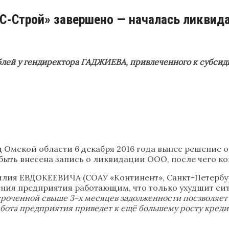
С-Строй» завершено — началась ликвид
ублей у гендиректора ГАДЖИЕВА, привлеченного к субси
 Омской области 6 декабря 2016 года вынес решение 
ыть внесена запись о ликвидации ООО, после чего ко
илия ЕВДОКЕЕВИЧА (СОАУ «Континент», Санкт-Петербу
ения предприятия работающим, что только ухудшит си
роченной свыше 3-х месяцев задолженности посзволяет 
абота предприятия приведет к ещё большему росту кре