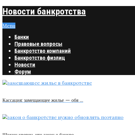
Новости банкротства
Menu
Банки
Правовые вопросы
Банкротство компаний
Банкротство физлиц
Новости
Форум
Кассация: замещающее жилье — обя …
Шохин уверен, что закон о банкро …