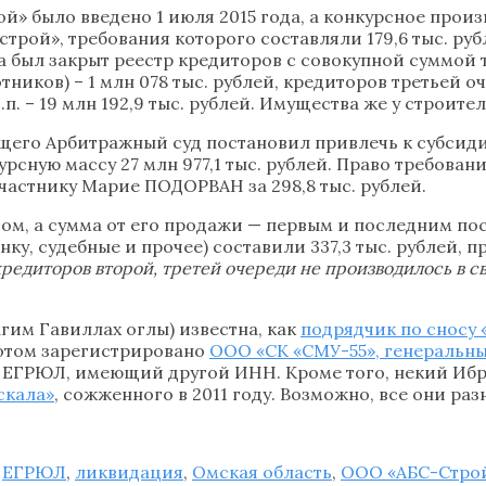
 было введено 1 июля 2015 года, а конкурсное произво
рой», требования которого составляли 179,6 тыс. р
 был закрыт реестр кредиторов с совокупной суммой тр
ков) – 1 млн 078 тыс. рублей, кредиторов третьей очер
 т.п. – 19 млн 192,9 тыс. рублей. Имущества же у стро
ющего Арбитражный суд постановил привлечь к субси
рсную массу 27 млн 977,1 тыс. рублей. Право требован
участнику Марие ПОДОРВАН за 298,8 тыс. рублей.
м, а сумма от его продажи — первым и последним пос
ку, судебные и прочее) составили 337,3 тыс. рублей, 
редиторов второй, третей очереди не производилось в с
им Гавиллах оглы) известна, как
подрядчик по сносу 
ротом зарегистрировано
ООО «СК «СМУ-55», генеральн
м ЕГРЮЛ, имеющий другой ИНН. Кроме того, некий И
скала»
, сожженного в 2011 году. Возможно, все они ра
,
ЕГРЮЛ
,
ликвидация
,
Омская область
,
ООО «АБС-Стро