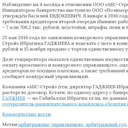
Наблюдение на 4 месяца в отношении ООО «АБС-Строй»
Инициатором банкротства выступило ООО «Полимерст
утверждён Василий ЕВДОКЕЕВИЧ. В январе в 2016 года
требования кредиторов второй очереди (бывших работни
– 7 млн 706,2 тыс. рублей, неустойки, штрафы, пени и
25 мая 2016 года по заявлению конкурсного управля
Строй» Ибрагима ГАДЖИЕВА и взыскать с него в конку
рублей и 15 ноября продано с торгов единственному 
Долг гендиректора оказался единственным имущество
оплату временного и конкурсного управляющего, оцен
кредиторов по текущим платежам, а также требований к
сообщает конкурсный управляющий.
Компания «АБС-Строй» (ген. директор ГАДЖИЕВ Ибраг
расторгло договор. Кстати, по одному адресу с банк
ГАДЖИЕВ
— но Габибаллах Ибрагим оглы, по данны
соучредитель развлекательного комплекса «Золотая 
Коммерческие вести
Метки:
арбитражные управляющие
,
арбитражный суд