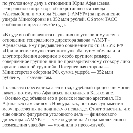
по уголовному делу в отношении Юрия Афанасьева,
генерального директора обанкротившегося завода
«Автомобили и моторы Урала» («АМУР») за причинение
ущерба Минобороны на 352 млн рублей. Об этом ТАСС
сообщили в пресс-службе суда.
«В суде возобновляются слушания по уголовному делу в
отношении генерального директора завода «АМУР»
Афанасьева. Ему предъявлено обвинение по ст. 165 УК РФ
«Причинение имущественного ущерба путем обмана или
злоупотребления доверием в особо крупном размере,
совершенное группой лиц по предварительному сговору либо
организованной группой». Потерпевшая сторона —
Министерство обороны РФ, сумма ущерба — 352 млн
рублей», — сказали там.
По словам собеседника агентства, судебный процесс не могли
начать, потому что Афанасьев находился в Казахстане.
«Осенью суд объявил его в розыск и заочно арестовал. Но
Афанасьев сам явился в Новоуральск, поэтому суд заменил
меру пресечения на подписку о невыезде. Стоит отметить, что
еще одного фигуранта уголовного дела — финансового
директора «АМУРа» — уже осудили на 2 года заключения и
возмещения ущерба», — уточнили в пресс-службе.