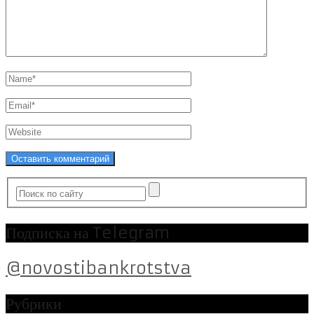
Подписка на Telegram
@novostibankrotstva
Рубрики