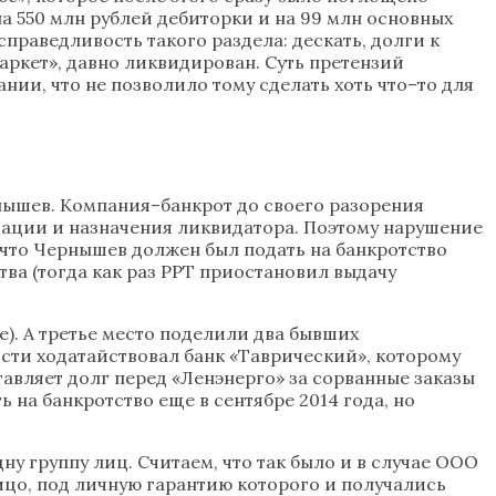
а 550 млн рублей дебиторки и на 99 млн основных
справедливость такого раздела: дескать, долги к
ркет», давно ликвидирован. Суть претензий
ии, что не позволило тому сделать хоть что–то для
нышев. Компания–банкрот до своего разорения
дации и назначения ликвидатора. Поэтому нарушение
 что Чернышев должен был подать на банкротство
ва (тогда как раз РРТ приостановил выдачу
). А третье место поделили два бывших
сти ходатайствовал банк «Таврический», которому
авляет долг перед «Ленэнерго» за сорванные заказы
на банкротство еще в сентябре 2014 года, но
ну группу лиц. Считаем, что так было и в случае ООО
ицо, под личную гарантию которого и получались