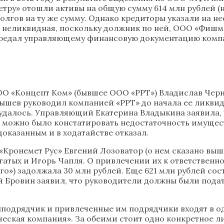
тру» отошли активы на общую сумму 614 млн рублей (н
олгов на ту же сумму. Однако кредиторы указали на не
 неликвидная, поскольку должник по ней, ООО «Фишма
передал управляющему финансовую документацию компан
ОО «Концепт Ком» (бывшее ООО «РРТ») Владислав Чер
нышев руководил компанией «РРТ» до начала ее ликви
 удалось. Управляющий Екатерина Владыкина заявила,
о можно было констатировать недостаточность имущест
доказанным и в ходатайстве отказал.
Кронемет Рус» Евгений Лозоватор (о нем сказано выше
тых и Игорь Чапля. О привлечении их к ответственно
») задолжала 30 млн рублей. Еще 621 млн рублей сост
Бровин заявил, что руководители должны были подать 
нподрядчик и привлеченные им подрядчики входят в од
еская компания». За обеими стоит одно конкретное л