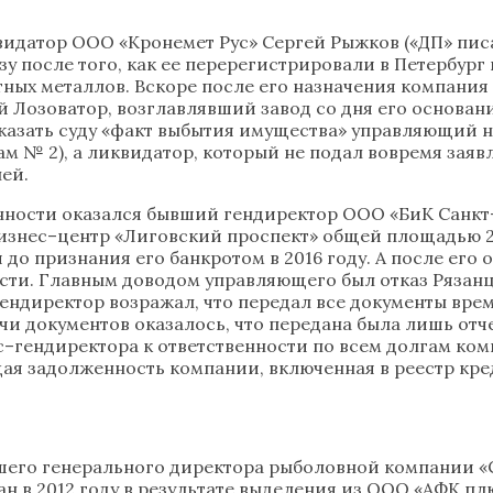
датор ООО «Кронемет Рус» Сергей Рыжков («ДП» писал о
 после того, как ее перерегистрировали в Петербург 
тных металлов. Вскоре после его назначения компания
 Лозоватор, возглавлявший завод со дня его основан
казать суду «факт выбытия имущества» управляющий н
ам № 2), а ликвидатор, который не подал вовремя заявл
лей.
нности оказался бывший гендиректор ООО «БиК Санкт–
знес–центр «Лиговский проспект» общей площадью 2,5 
и до признания его банкротом в 2016 году. А после е
ости. Главным доводом управляющего был отказ Ряза
гендиректор возражал, что передал все документы вр
чи документов оказалось, что передана была лишь отче
с–гендиректора к ответственности по всем долгам ком
щая задолженность компании, включенная в реестр кред
вшего генерального директора рыболовной компании «
ан в 2012 году в результате выделения из ООО «АФК пл