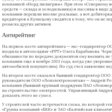
компанией «Норд пилигрим». При этом «Северному ве
средств — склада и холодильника) и пассивы в виде д
компании перешли вполне реальные, а вот дебиторка
кредиторов к Кузнецову сводится к тому, что он не 
розыска других активов.
Антирейтинг
На первом месте антирейтинга — экс–гендиректор О
входила в автохолдинг «РРТ» Олега Барабанова. Чер
обязанности по передаче документов ему вменить не
компании еще в ноябре 2013 года, когда уже уверенн
автомобилей покупателям). Но суд счел заявление не
На втором месте оказался бывший гендиректор ООО «
руководителя ООО «Ленэлектромонтаж» — Андрей Рога
компания (бывший крупный подрядчик ПАО «Ленэнерго
на строительство электросетей. Управляющий Андрей 
доказать этого не сумел.
У строителей часто встречается схема, по которой ге
«Группа компаний «БКК» и ЗАО «Балтийская климатич