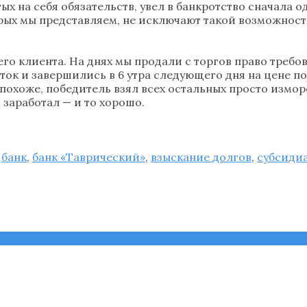
х на себя обязательств, увел в банкротство сначала о
орых мы представляем, не исключают такой возможност
о клиента. На днях мы продали с торгов право требов
уток и завершились в 6 утра следующего дня на цене п
, похоже, победитель взял всех остальных просто измо
заработал — и то хорошо.
,
банк
,
банк «Таврический»
,
взыскание долгов
,
субсидиа