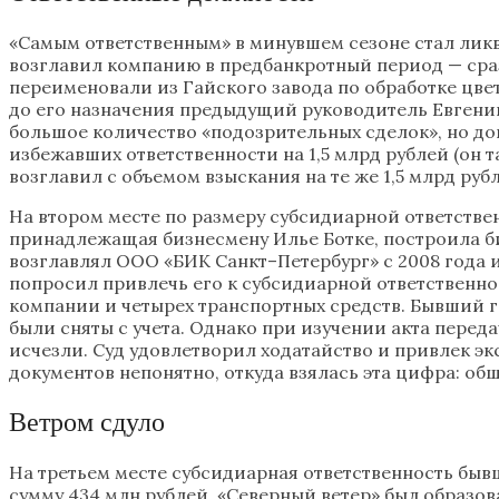
«Самым ответственным» в минувшем сезоне стал ликви
возглавил компанию в предбанкротный период — сразу
переименовали из Гайского завода по обработке цве
до его назначения предыдущий руководитель Евгений
большое количество «подозрительных сделок», но до
избежавших ответственности на 1,5 млрд рублей (он т
возглавил с объемом взыскания на те же 1,5 млрд руб
На втором месте по размеру субсидиарной ответстве
принадлежащая бизнесмену Илье Ботке, построила би
возглавлял ООО «БИК Санкт–Петербург» с 2008 года 
попросил привлечь его к субсидиарной ответственн
компании и четырех транспортных средств. Бывший 
были сняты с учета. Однако при изучении акта переда
исчезли. Суд удовлетворил ходатайство и привлек эк
документов непонятно, откуда взялась эта цифра: об
Ветром сдуло
На третьем месте субсидиарная ответственность бы
сумму 434 млн рублей. «Северный ветер» был образов