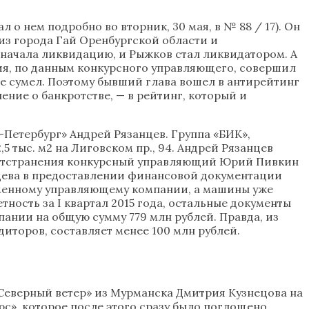
 нем подробно во вторник, 30 мая, в № 88 / 17). Он
из города Гай Оренбургской области и
 начала ликвидацию, и Рыжков стал ликвидатором. А
ия, по данным конкурсного управляющего, совершил
е сумел. Поэтому бывший глава вошел в антирейтинг
ение о банкротстве, — в рейтинг, который и
Петербург» Андрей Рязанцев. Группа «БИК»,
тыс. м2 на Лиговском пр., 94. Андрей Рязанцев
го отстранения конкурсный управляющий Юрий Пивкин
нцева в предоставлении финансовой документации
еменному управляющему компании, а машины уже
тность за I квартал 2015 года, остальные документы
пании на общую сумму 779 млн рублей. Правда, из
иторов, составляет менее 100 млн рублей.
Северный ветер» из Мурманска Дмитрия Кузнецова на
юс», которое после этого сразу было поглощено