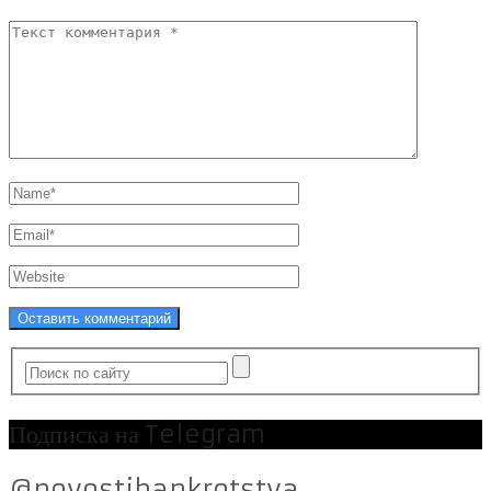
Подписка на Telegram
@novostibankrotstva