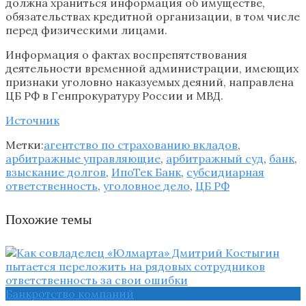
должна храниться информация об имуществе,
обязательствах кредитной организации, в том числе
перед физическими лицами.
Информация о фактах воспрепятствования
деятельности временной администрации, имеющих
признаки уголовно наказуемых деяний, направлена
ЦБ РФ в Генпрокуратуру России и МВД.
Источник
Метки:
агентство по страхованию вкладов
,
арбитражные управляющие
,
арбитражный суд
,
банк
,
взыскание долгов
,
ИпоТек Банк
,
субсидиарная
ответственность
,
уголовное дело
,
ЦБ РФ
Похожие темы
Банкротство компаний