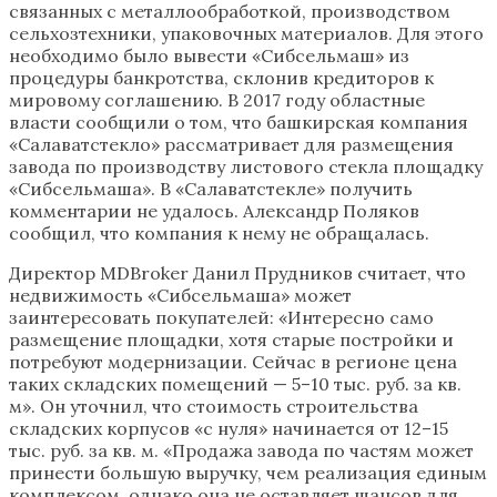
связанных с металлообработкой, производством
сельхозтехники, упаковочных материалов. Для этого
необходимо было вывести «Сибсельмаш» из
процедуры банкротства, склонив кредиторов к
мировому соглашению. В 2017 году областные
власти сообщили о том, что башкирская компания
«Салаватстекло» рассматривает для размещения
завода по производству листового стекла площадку
«Сибсельмаша». В «Салаватстекле» получить
комментарии не удалось. Александр Поляков
сообщил, что компания к нему не обращалась.
Директор MDBroker Данил Прудников считает, что
недвижимость «Сибсельмаша» может
заинтересовать покупателей: «Интересно само
размещение площадки, хотя старые постройки и
потребуют модернизации. Сейчас в регионе цена
таких складских помещений — 5–10 тыс. руб. за кв.
м». Он уточнил, что стоимость строительства
складских корпусов «с нуля» начинается от 12–15
тыс. руб. за кв. м. «Продажа завода по частям может
принести большую выручку, чем реализация единым
комплексом, однако она не оставляет шансов для