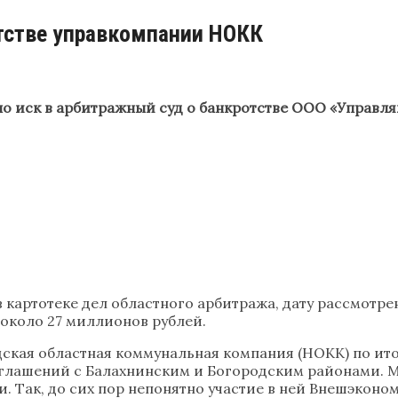
отстве управкомпании НОКК
о иск в арбитражный суд о банкротстве ООО «Управл
в картотеке дел областного арбитража, дату рассмотре
 около 27 миллионов рублей.
ская областная коммунальная компания (НОКК) по ито
оглашений с Балахнинским и Богородским районами. Ме
 Так, до сих пор непонятно участие в ней Внешэконом