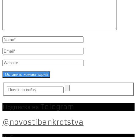
Подписка на Telegram
@novostibankrotstva