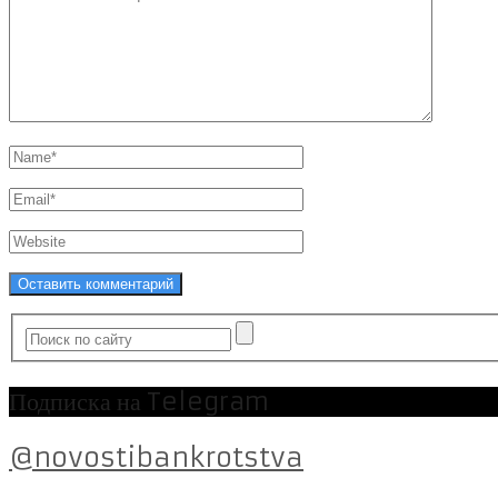
Подписка на Telegram
@novostibankrotstva