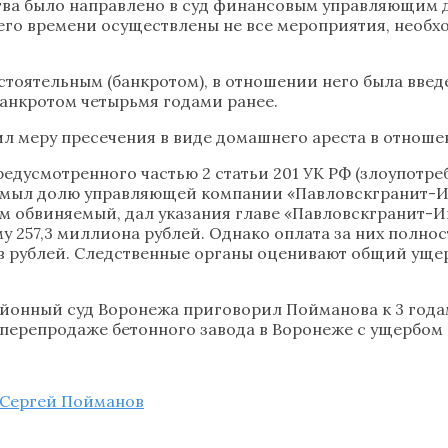
тва было направлено в суд финансовым управляющим 
ящего времени осуществлены не все мероприятия, нео
стоятельным (банкротом), в отношении него была вве
анкротом четырьмя годами ранее.
ил меру пресечения в виде домашнего ареста в отнош
едусмотренного частью 2 статьи 201 УК РФ (злоупот
размыл долю управляющей компании «Павловскгранит-Инв
тем обвиняемый, дал указания главе «Павловскгранит-
 257,3 миллиона рублей. Однако оплата за них полност
 рублей. Следственные органы оценивают общий ущер
айонный суд Воронежа приговорил Пойманова к 3 года
репродаже бетонного завода в Воронеже с ущербом в
Сергей Пойманов