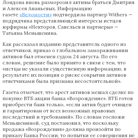
Лондона вновь разморозил активы братьев Дмитрия
и Алексея Ананьевых. Информацию
газете
«Ведомости»
подтвердила партнер Withers —
подрядчика представляющей интересы истцов
юрфирмы «Некторов, Савельев и партнеры» —
Татьяна Меньшенина.
Как рассказал изданию представитель одного из
ответчиков, приказ о глобальном замораживании
активов был отменен судом 24 августа. По его
словам, решение было принято в связи с тем, что
«истцы не указали существенную информацию, в
результате их позиция о риске сокрытия активов
ответчиками была признана несостоятельной».
Газета отмечает, что арест активов мешал сделке по
покупке ВТБ акции банка «Возрождение». ВТБ готов
приобрести банк только, «если актив будет очищен
и гарантирован от всех возможных правовых
последствий и требований». По словам госпожи
Меньшениной, суд постановил, что поскольку
продажа «Возрождения» должна произойти по
приказу Банка России, то попытки ее совершения не