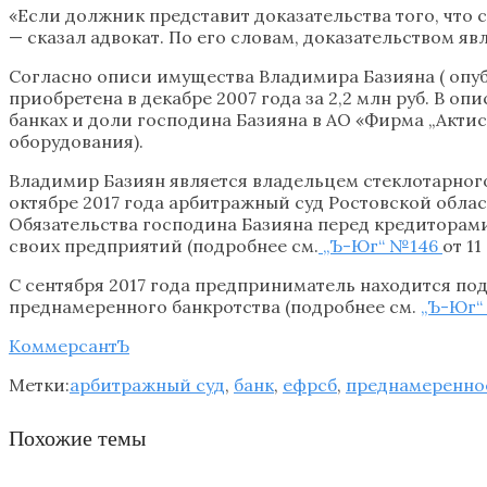
«Если должник представит доказательства того, что 
— сказал адвокат. По его словам, доказательством я
Согласно описи имущества Владимира Базияна ( опуб
приобретена в декабре 2007 года за 2,2 млн руб. В 
банках и доли господина Базияна в АО «Фирма „Акти
оборудования).
Владимир Базиян является владельцем стеклотарного
октябре 2017 года арбитражный суд Ростовской обла
Обязательства господина Базияна перед кредиторами 
своих предприятий (подробнее см.
„Ъ-Юг“ №146
от 11
С сентября 2017 года предприниматель находится по
преднамеренного банкротства (подробнее см.
„Ъ-Юг“
КоммерсантЪ
Метки:
арбитражный суд
,
банк
,
ефрсб
,
преднамеренно
Похожие темы