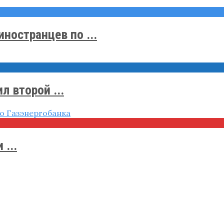
ностранцев по ...
 второй ...
...