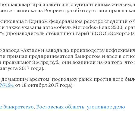
спорная квартира является его единственным жильем, 
вляется выписка из Росреестра об отсутствии прав на
ликована в Едином федеральном реестре сведений о ба
описи также указаны автомобиль Mercedes-Benz S500, с
с“» (производитель стеклянной тары) и ООО «Эскорт» 
 завода «Актис» и завода по производству нефтехимич
сти признал предпринимателя банкротом и ввел в отн
превышают 8 млрд руб., они возникли из-за того, что 
 августа 2017 года).
д домашним арестом, поскольку ранее против него был
 №194
от 18 октября 2017 года).
е банкротство
,
Ростовская область
,
уголовное дело