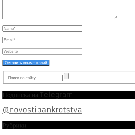
Подписка на Telegram
@novostibankrotstva
Рубрики