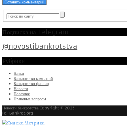
Подписка на Telegram
@novostibankrotstva
Рубрики
Банки
Банкротство компаний
Банкротство физлиц
Новости
Полезное
Правовые вопросы
Новости банкротства
Copyright © 2025.
(c) Bankrot.org