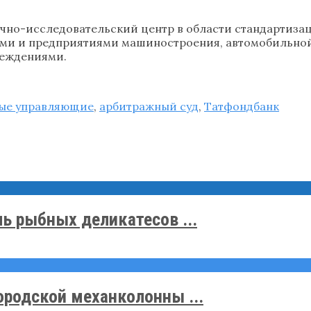
аучно-исследовательский центр в области стандартиза
ями и предприятиями машиностроения, автомобильно
реждениями.
ые управляющие
,
арбитражный суд
,
Татфондбанк
ь рыбных деликатесов ...
ородской механколонны ...