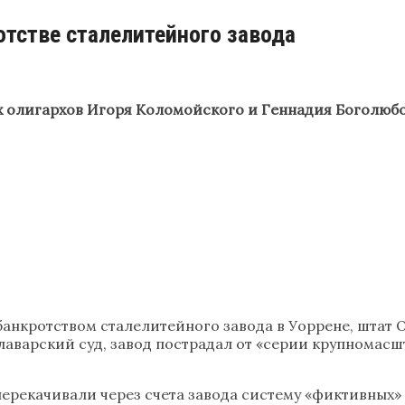
тстве сталелитейного завода
 олигархов Игоря Коломойского и Геннадия Боголюбова
 банкротством сталелитейного завода в Уоррене, штат О
елаварский суд, завод пострадал от «серии крупномас
перекачивали через счета завода систему «фиктивных»