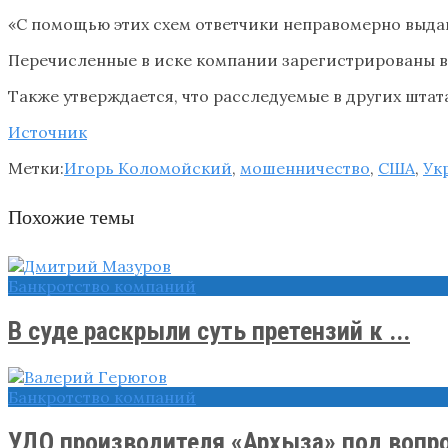
«С помощью этих схем ответчики неправомерно выдав
Перечисленные в иске компании зарегистрированы в
Также утверждается, что расследуемые в других шта
Источник
Метки:
Игорь Коломойский
,
мошенничество
,
США
,
Ук
Похожие темы
Банкротство компаний
В суде раскрыли суть претензий к ...
Банкротство компаний
УДО производителя «Архыза» под вопрос