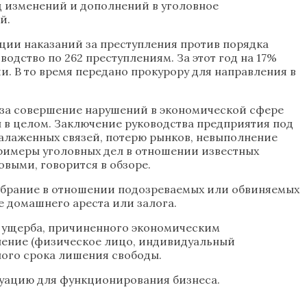
д изменений и дополнений в уголовное
й.
ции наказаний за преступления против порядка
дство по 262 преступлениям. За этот год на 17%
. В то время передано прокурору для направления в
й за совершение нарушений в экономической сфере
ы в целом. Заключение руководства предприятия под
налаженных связей, потерю рынков, невыполнение
 примеры уголовных дел в отношении известных
выми, говорится в обзоре.
избрание в отношении подозреваемых или обвиняемых
 домашнего ареста или залога.
в ущерба, причиненного экономическим
ление (физическое лицо, индивидуальный
ного срока лишения свободы.
итуацию для функционирования бизнеса.