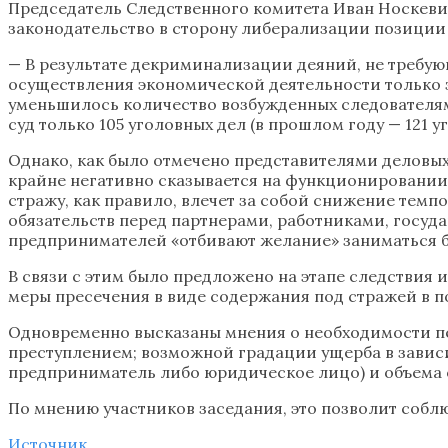
Председатель Следственного комитета Иван Носкевич
законодательство в сторону либерализации позиции
— В результате декриминализации деяний, не требу
осуществления экономической деятельности только за
уменьшилось количество возбужденных следователями
суд только 105 уголовных дел (в прошлом году — 121 
Однако, как было отмечено представителями деловых
крайне негативно сказывается на функционировании 
стражу, как правило, влечет за собой снижение тем
обязательств перед партнерами, работниками, госуда
предпринимателей «отбивают желание» заниматься би
В связи с этим было предложено на этапе следствия
меры пресечения в виде содержания под стражей в п
Одновременно высказаны мнения о необходимости пе
преступлением; возможной градации ущерба в завис
предприниматель либо юридическое лицо) и объема 
По мнению участников заседания, это позволит собл
Источник