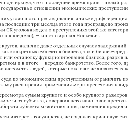
 подчеркнул, что в последнее время принят целый ря
 государства в отношении экономических преступлени
ющих уголовного преследования, а также дифференциа
 последние три месяца этого года прекращено произво
 СК уголовных дел о преступлениях этой же категории
уголовное дело), — констатировал Носкевич.
 кругов, наличие даже отдельных случаев задержани
как конкретных субъектов бизнеса, так и бизнес-сред
пов или остановку функционирования бизнеса, разрыв 
рством и в итоге — нередко банкротство. Более того,
знесом тех людей, которые пока еще не являются тако
 и суда по экономическим преступлениям ограничить 
ользу расширения применения меры пресечения в виде
ресмотра суммы крупного и особо крупного размеро
имости от субъекта, совершившего налоговое преступ
оборота субъекта хозяйствования; изменения предель
юсти интересы государства, не создавая кризисную с