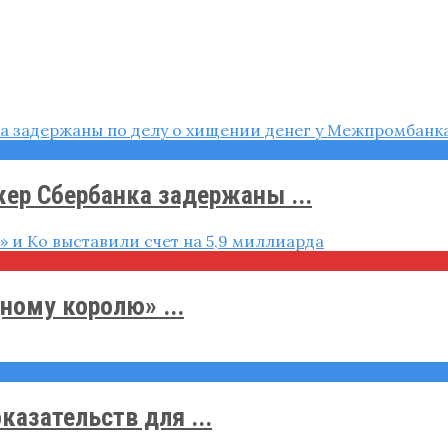
ер Сбербанка задержаны ...
ному королю» ...
азательств для ...