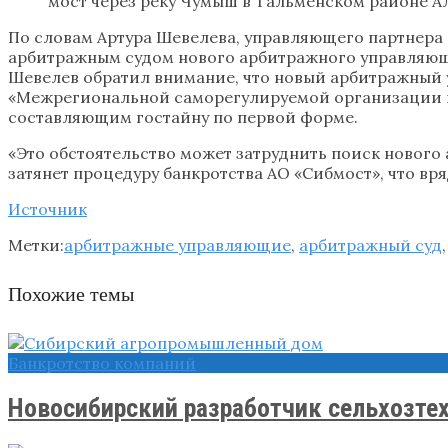
мост через реку Чумыш в Тальменском районе Алт
По словам Артура Шевелева, управляющего партнера S
арбитражным судом нового арбитражного управляюще
Шевелев обратил внимание, что новый арбитражный 
«Межрегиональной саморегулируемой организации пр
составляющим гостайну по первой форме.
«Это обстоятельство может затруднить поиск нового
затянет процедуру банкротства АО «Сибмост», что вр
Источник
Метки:
арбитражные управляющие
,
арбитражный суд
Похожие темы
Банкротство компаний
Новосибирский разработчик сельхозтех