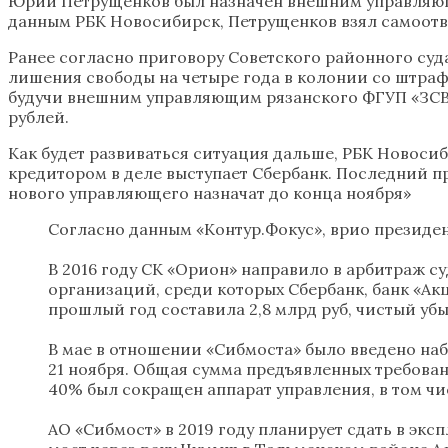
Юрий Петрущенков был назначен внешним управляющи
данным РБК Новосибирск, Петрущенков взял самоотв
Ранее согласно приговору Советского районного суд
лишения свободы на четыре года в колонии со штрафо
будучи внешним управляющим рязанского ФГУП «ЗСВ 
рублей.
Как будет развиваться ситуация дальше, РБК Новоси
кредитором в деле выступает Сбербанк. Последний пр
нового управляющего назначат до конца ноября»
Согласно данным «Контур.Фокус», врио президе
В 2016 году СК «Орион» направило в арбитраж с
организаций, среди которых Сбербанк, банк «Ак
прошлый год составила 2,8 млрд руб, чистый убы
В мае в отношении «Сибмоста» было введено на
21 ноября. Общая сумма предъявленных требовани
40% был сокращен аппарат управления, в том чи
АО «Сибмост» в 2019 году планирует сдать в экс