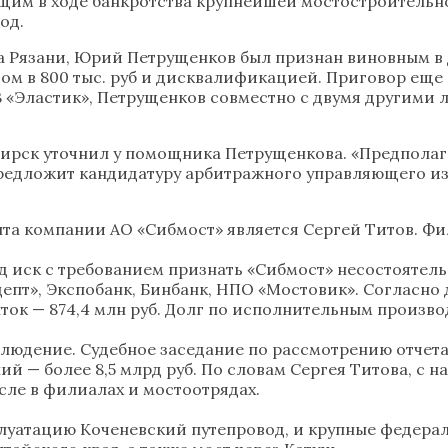
м в ходе банкротства крупнейшей мостостроительной 
од.
а Рязани, Юрий Петрущенков был признан виновным в д
м в 800 тыс. руб и дисквалификацией. Приговор еще н
«Эластик», Петрущенков совместно с двумя другими л
бирск уточнил у помощника Петрущенкова. «Предполаг
едложит кандидатуру арбитражного управляющего из то
нта компании АО «Сибмост» является Сергей Титов. Фи
уд иск с требованием признать «Сибмост» несостоятел
цепт», Экспобанк, Бинбанк, НПО «Мостовик». Согласно 
ток — 874,4 млн руб. Долг по исполнительным производ
блюдение. Судебное заседание по рассмотрению отчет
й — более 8,5 млрд руб. По словам Сергея Титова, с на
сле в филиалах и мостоотрядах.
плуатацию Коченевский путепровод, и крупные федерал