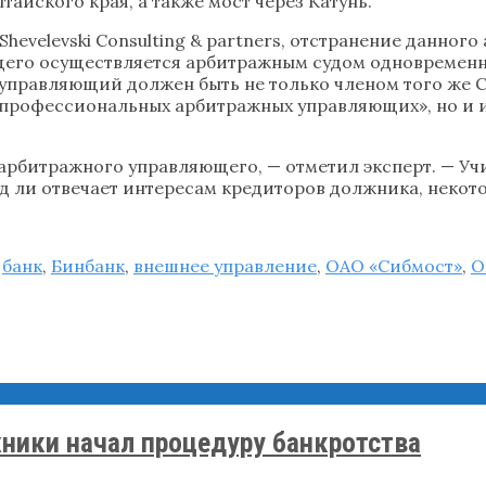
айского края, а также мост через Катунь.
hevelevski Consulting & partners, отстранение данно
го осуществляется арбитражным судом одновременно б
управляющий должен быть не только членом того же 
офессиональных арбитражных управляющих», но и им
 арбитражного управляющего, — отметил эксперт. — Уч
яд ли отвечает интересам кредиторов должника, некото
,
банк
,
Бинбанк
,
внешнее управление
,
ОАО «Сибмост»
,
О
ники начал процедуру банкротства