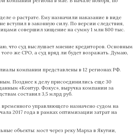
компании региона в мае. В начале ноября, по
еле о растрате. Ему назначили наказание в виде
е вступил в законную силу. По версии следствия,
ицами совершил хищение на сумму 1 млн 800 тыс.
аю, что суд выслушает мнение кредиторов. Основным
го же СРО, а суд вряд ли будет возражать. Думаю,
лиалы компании представлены в 12 регионах РФ.
ьным. Позднее к делу присоединились еще 30
данным «Контур. Фокус», выручка компании за
ствам составил 3,5 млрд руб.
а временного управляющего назначено судом на
чала 2017 года в рамках оптимизации затрат на
ьные объекты: мост через реку Марха в Якутии,