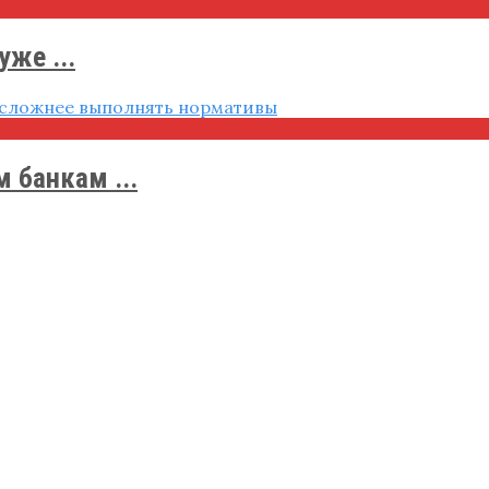
же ...
 банкам ...