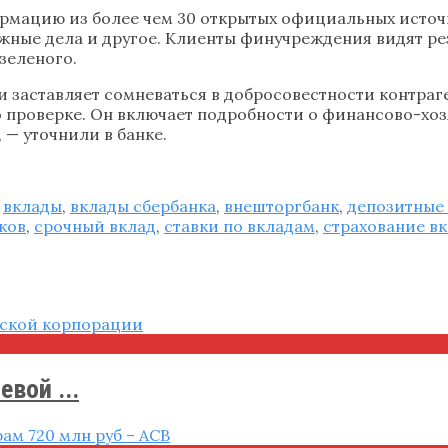
ормацию из более чем 30 открытых официальных исто
жные дела и другое. Клиенты финучреждения видят рез
зеленого.
и заставляет сомневаться в добросовестности контраг
о проверке. Он включает подробности о финансово-хо
— уточнили в банке.
,
вклады
,
вклады сбербанка
,
внешторгбанк
,
депозитные
ков
,
срочный вклад
,
ставки по вкладам
,
страхование в
вой ...