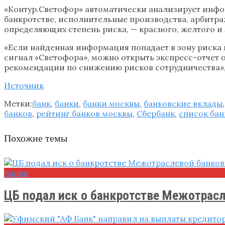
«Контур.Светофор» автоматически анализирует инф
банкротстве, исполнительные производства, арбитра
определяющих степень риска, — красного, желтого и 
«Если найденная информация попадает в зону риска 
сигнал «Светофора», можно открыть экспресс-отчет 
рекомендации по снижению рисков сотрудничества», 
Источник
Метки:
банк
,
банки
,
банки москвы
,
банковские вклады
банков
,
рейтинг банков москвы
,
Сбербанк
,
список бан
Похожие темы
Банки
ЦБ подал иск о банкротстве Межотрасле