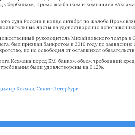
ед Сбербанком, Промсвязьбанком и компанией «Аквама
ого суда России в конце октября по жалобе Промсвяз
полнительные листы на удовлетворение непогашенных
удожественный руководитель Михайловского театра в 
ета, был признан банкротом в 2016 году по заявлению
кротство, но не освободил от оставшихся обязательств
долга Кехмана перед БМ-банком объем требований кред
 требования были удовлетворены на 0,12%.
димир Кехман
,
Санкт-Петербург