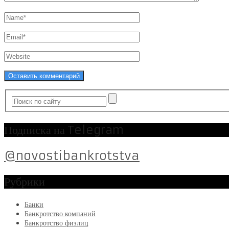
Подписка на Telegram
@novostibankrotstva
Рубрики
Банки
Банкротство компаний
Банкротство физлиц