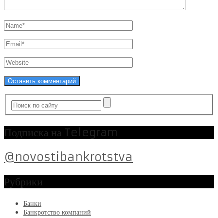
Подписка на Telegram
@novostibankrotstva
Рубрики
Банки
Банкротство компаний