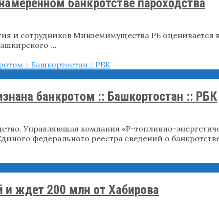
днамеренном банкротстве пароходства
я и сотрудников Минземимущества РБ оценивается в 1
«Башкирского …
нана банкротом :: Башкортостан :: РБК
ство. Управляющая компания «Р-топливно-энергетиче
диного федерального реестра сведений о банкротств
 и ждет 200 млн от Хабирова