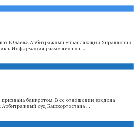
лават Юлаев». Арбитражный управляющий Управления
ника. Информация размещена на …
признана банкротом. В ее отношении введена
м Арбитражный суд Башкортостана …