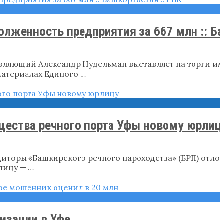
лженность предприятия за 667 млн :: Ба
равляющий Александр Нудельман выставляет на торги
 материалах Единого …
щества речного порта Уфы новому юрли
едиторы «Башкирского речного пароходства» (БРП) от
лицу — …
изации в Уфе