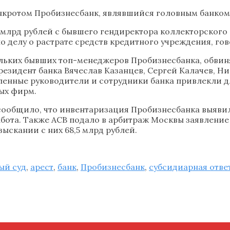
банкротом Пробизнесбанк, являвшийся головным банко
 млрд рублей с бывшего гендиректора коллекторского 
о делу о растрате средств кредитного учреждения, го
ольких бывших топ-менеджеров Пробизнесбанка, обвиня
резидент банка Вячеслав Казанцев, Сергей Калачев, Н
ленные руководители и сотрудники банка привлекли 
ых фирм.
 сообщило, что инвентаризация Пробизнесбанка выявил
абота. Также АСВ подало в арбитраж Москвы заявлени
ыскании с них 68,5 млрд рублей.
ый суд
,
арест
,
банк
,
Пробизнесбанк
,
субсидиарная отве