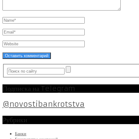
Подписка на Telegram
@novostibankrotstva
Рубрики
Банки