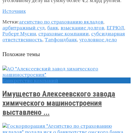
уголовному делу на сумму более 4,2 млрд рублей.
Источник
Метки:
агентство по страхованию вкладов
,
арбитражный суд
,
банк
,
взыскание долгов
,
ЕГРЮЛ
,
Роберт Мусин
,
страховые компании
,
субсидиарная
ответственность
,
Татфондбанк
,
уголовное дело
Похожие темы
Банкротство компаний
Имущество Алексеевского завода
химического машиностроения
выставлено ...