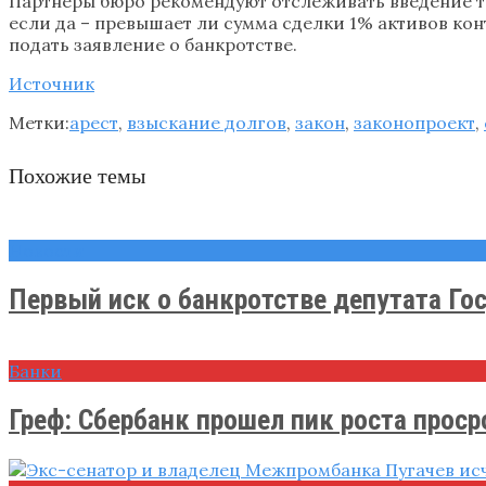
Партнёры бюро рекомендуют отслеживать введение та
если да – превышает ли сумма сделки 1% активов ко
подать заявление о банкротстве.
Источник
Метки:
арест
,
взыскание долгов
,
закон
,
законопроект
,
Похожие темы
Новости
Первый иск о банкротстве депутата Гос
Банки
Греф: Сбербанк прошел пик роста просро