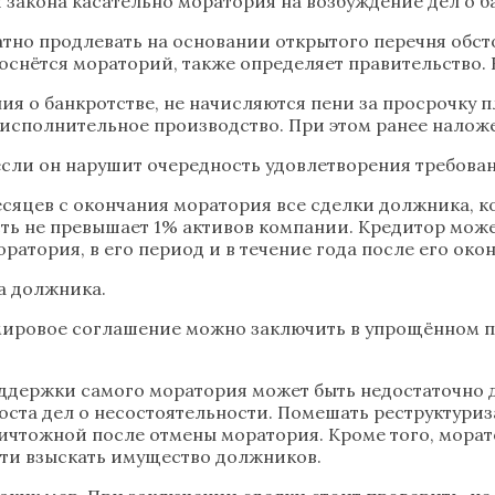
закона касательно моратория на возбуждение дел о б
атно продлевать на основании открытого перечня обст
оснётся мораторий, также определяет правительство. 
ия о банкротстве, не начисляются пени за просрочку 
исполнительное производство. При этом ранее наложе
если он нарушит очередность удовлетворения требова
месяцев с окончания моратория все сделки должника, 
сть не превышает 1% активов компании. Кредитор мож
ратория, в его период и в течение года после его око
а должника.
 мировое соглашение можно заключить в упрощённом п
оддержки самого моратория может быть недостаточно 
ста дел о несостоятельности. Помешать реструктуриз
ничтожной после отмены моратория. Кроме того, морат
ти взыскать имущество должников.