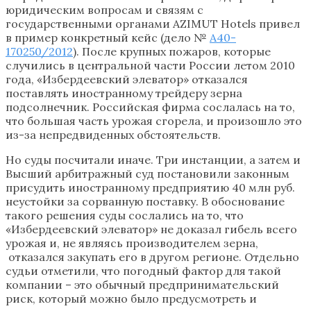
юридическим вопросам и связям с
государственными органами AZIMUT Hotels привел
в пример конкретный кейс (дело №
А40-
170250/2012
). После крупных пожаров, которые
случились в центральной части России летом 2010
года, «Избердеевский элеватор» отказался
поставлять иностранному трейдеру зерна
подсолнечник. Российская фирма сослалась на то,
что большая часть урожая сгорела, и произошло это
из-за непредвиденных обстоятельств.
Но суды посчитали иначе. Три инстанции, а затем и
Высший арбитражный суд постановили законным
присудить иностранному предприятию 40 млн руб.
неустойки за сорванную поставку. В обоснование
такого решения суды сослались на то, что
«Избердеевский элеватор» не доказал гибель всего
урожая и, не являясь производителем зерна,
отказался закупать его в другом регионе. Отдельно
судьи отметили, что погодный фактор для такой
компании – это обычный предпринимательский
риск, который можно было предусмотреть и