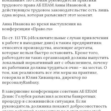
трудового права АБ ЕПАМ Анны Ивановой, в
действующем трудовом законодательстве есть лишь
одна норма, которая разъясняет этот момент.
Анна Иванова во время выступления на
конференции «Право.ru»
По ст. 113 ТК («Исключительные случаи привлечения
к работе в выходные дни») к таким предприятиям
относятся производства, имеющие агрегаты,
которые нельзя быстро остановить. Кроме того,
работодатели таких организаций должны выпустить
локальный нормативный акт с объяснением, почему
их работники должны трудиться очно – на местах. О
том, как реализовать все эти меры на практике,
говорила и Юлия Хиванцева, директор по
персоналуRanbaxy.
В завершение конференции советник АБ ЕПАМ
Денис Голубев разъяснил аспекты банкротных
процедур в сложившейся ситуации. Если
руководитель должника покажет добросовестность
своих действий документально в этот непростой