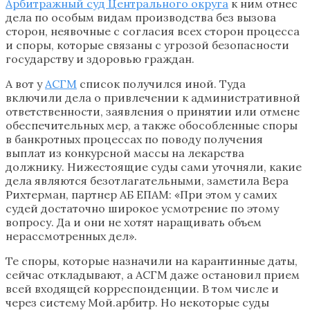
Арбитражный суд Центрального округа
к ним отнес
дела по особым видам производства без вызова
сторон, неявочные с согласия всех сторон процесса
и споры, которые связаны с угрозой безопасности
государству и здоровью граждан.
А вот у
АСГМ
список получился иной. Туда
включили дела о привлечении к административной
ответственности, заявления о принятии или отмене
обеспечительных мер, а также обособленные споры
в банкротных процессах по поводу получения
выплат из конкурсной массы на лекарства
должнику. Нижестоящие суды сами уточняли, какие
дела являются безотлагательными, заметила Вера
Рихтерман, партнер АБ ЕПАМ: «При этом у самих
судей достаточно широкое усмотрение по этому
вопросу. Да и они не хотят наращивать объем
нерассмотренных дел».
Те споры, которые назначили на карантинные даты,
сейчас откладывают, а АСГМ даже остановил прием
всей входящей корреспонденции. В том числе и
через систему Мой.арбитр. Но некоторые суды