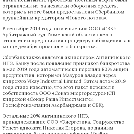
ограничены из-за нехватки оборотных средств,
которые в итоге были предоставлены Сбербанком,
крупнейшим кредитором «Нового потока».
В сентябре 2019 года по заявлению ООО «СБК»
Арбитражный суд Тюменской области ввел в
отношении предприятия процедуру наблюдения, а в
конце декабря признал его банкротом.
Сбербанк также является акционером Антипинского
НПЗ. Банку после появления признаков банкротства
в мае 2019 года автоматически перешли 80% акций
предприятия, которыми Мазуров владел через
кипрскую Vikay Industrial Limited. Затем летом 2019
года стало известно, что этот пакет перешел в
собственность ООО «Сокар энергоресурс» (СП
кипрской «Сокар Раша Инвестментс»,
Госнефтекомпании Азербайджана и СБК).
Остальные 20% Антипинского НПЗ,
принадлежавшие ООО «Энергетика. Содружество.
Успех» адвоката Николая Егорова, по данным
источников, были проданы офшору Maslior