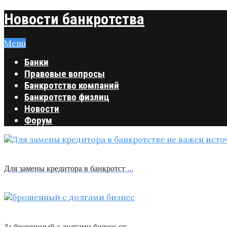
Новости банкротства
Menu
Банки
Правовые вопросы
Банкротство компаний
Банкротство физлиц
Новости
Форум
Для замены кредитора в банкротст …
За брошенный с долгами бизнес сп …