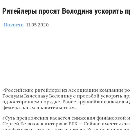
Ритейлеры просят Володина ускорить п
Новости
11.05.2020
<Российские ритейлеры из Ассоциации компаний роз
Госдумы Вячеславу Володину с просьбой ускорить пр
одностороннем порядке. Ранее крупнейшие владельцы
федеральным правительством.
«Суть предложения касается снижения финансовой на
Сергей Беляков в интервью РБК.— Сейчас имеется си
заработную плату, налоги и аренду. Если по вопросам