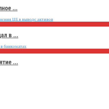
ное ...
л в ...
тие ...