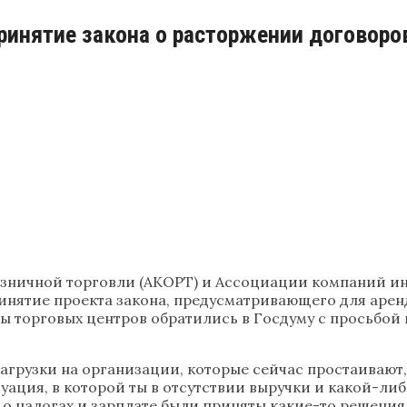
ринятие закона о расторжении договоро
ничной торговли (АКОРТ) и Ассоциации компаний инт
инятие проекта закона, предусматривающего для аре
 торговых центров обратились в Госдуму с просьбой
грузки на организации, которые сейчас простаивают,
туация, в которой ты в отсутствии выручки и какой-л
 о налогах и зарплате были приняты какие-то решения,