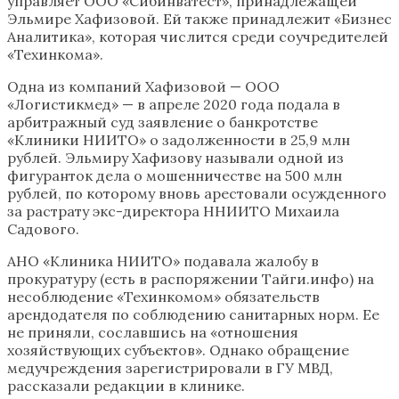
управляет ООО «Сибинватест», принадлежащей
Эльмире Хафизовой. Ей также принадлежит «Бизнес
Аналитика», которая числится среди соучредителей
«Техинкома».
Одна из компаний Хафизовой — ООО
«Логистикмед» — в апреле 2020 года подала в
арбитражный суд заявление о банкротстве
«Клиники НИИТО» о задолженности в 25,9 млн
рублей. Эльмиру Хафизову называли одной из
фигуранток дела о мошенничестве на 500 млн
рублей, по которому вновь арестовали осужденного
за растрату экс-директора ННИИТО Михаила
Садового.
АНО «Клиника НИИТО» подавала жалобу в
прокуратуру (есть в распоряжении Тайги.инфо) на
несоблюдение «Техинкомом» обязательств
арендодателя по соблюдению санитарных норм. Ее
не приняли, сославшись на «отношения
хозяйствующих субъектов». Однако обращение
медучреждения зарегистрировали в ГУ МВД,
рассказали редакции в клинике.