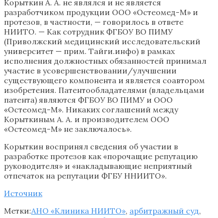
Корыткин А. А. не являлся и не является
разработчиком продукции ООО «Остеомед-М» и
протезов, в частности, — говорилось в ответе
НИИТО. — Как сотрудник ФГБОУ ВО ПИМУ
(Приволжский медицинский исследовательский
университет — прим. Тайги.инфо) в рамках
исполнения должностных обязанностей принимал
участие в усовершенствовании/улучшении
существующего компонента и является соавтором
изобретения. Патентообладателями (владельцами
патента) являются ФГБОУ ВО ПИМУ и ООО
«Остеомед-М». Никаких соглашений между
Корыткиным А. А. и производителем ООО
«Остеомед-М» не заключалось».
Корыткин воспринял сведения об участии в
разработке протезов как «порочащие репутацию
руководителя» и «накладывающие неприятный
отпечаток на репутации ФГБУ ННИИТО».
Источник
Метки:
АНО «Клиника НИИТО»
,
арбитражный суд
,