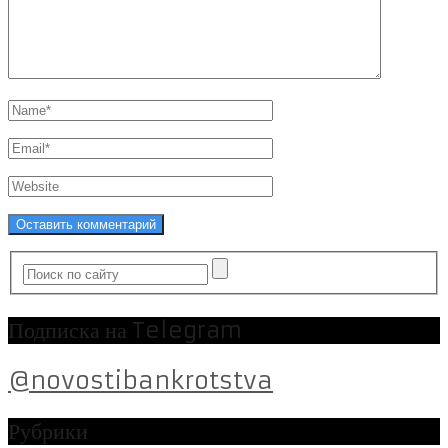
Подписка на Telegram
@novostibankrotstva
Рубрики