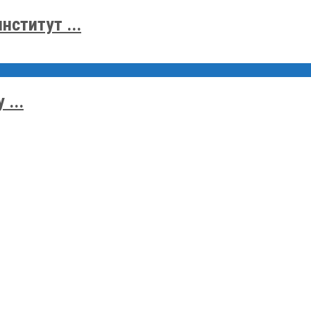
нститут ...
...