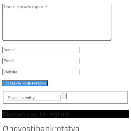
Подписка на Telegram
@novostibankrotstva