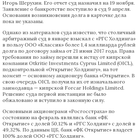
Игорь Шерухин. Его отчет суд назначил на 19 ноября.
Заявление о банкротстве поступило в суд 9 апреля.
Основания возникновения долга в карточке дела
пока не указаны.
Однако из материалов суда известно, что столичный
арбитражный суд в январе взыскал с «РГС Холдинга»
в пользу ООО «Классик» более 1,4 миллиарда рублей
долга по договору займа от 21 июня 2017 года. Права
требования по займу перешли к истцу от кипрской
компании Otkritie Investments Cyprus Limited (OICL),
подконтрольной «Открытие Холдингу», на тот
момент — основному акционеру банка «Открытие». В
свою очередь OICL получила их от изначального
заимодавца — кипрской Forcar Holdings Limited.
Решение суда первой инстанции не было
обжаловано и вступило в законную силу.
Основными акционерами «Росгосстраха» по
состоянию на февраль являлись банк «ФК
Открытие» с долей 50,12% и «РГС Холдинг» с долей в
49,32%. По данным ЦБ, банк «ФК Открытие» владеет
100% долей ООО «РГС Холдинг».