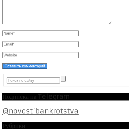
Подписка на Telegram
@novostibankrotstva
Рубрики