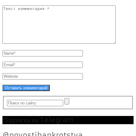
Подписка на Telegram
@novostibankrotstva